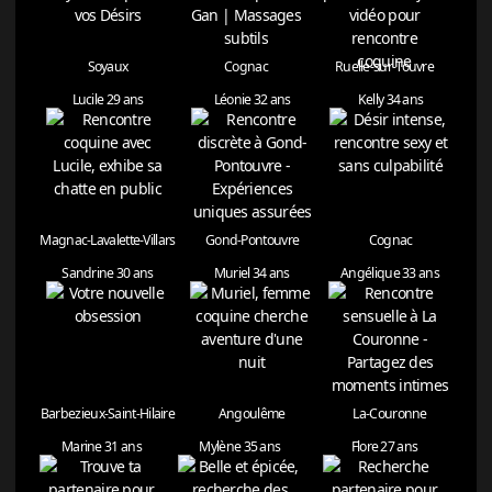
Soyaux
Cognac
Ruelle-sur-Touvre
Lucile 29 ans
Léonie 32 ans
Kelly 34 ans
Magnac-Lavalette-Villars
Gond-Pontouvre
Cognac
Sandrine 30 ans
Muriel 34 ans
Angélique 33 ans
Barbezieux-Saint-Hilaire
Angoulême
La-Couronne
Marine 31 ans
Mylène 35 ans
Flore 27 ans